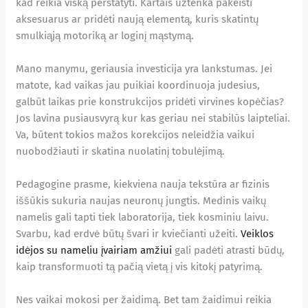
kad reikia viską perstatyti. Kartais užtenka pakeisti
aksesuarus ar pridėti naują elementą, kuris skatintų
smulkiąją motoriką ar loginį mąstymą.
Mano manymu, geriausia investicija yra lankstumas. Jei
matote, kad vaikas jau puikiai koordinuoja judesius,
galbūt laikas prie konstrukcijos pridėti virvines kopėčias?
Jos lavina pusiausvyrą kur kas geriau nei stabilūs laipteliai.
Va, būtent tokios mažos korekcijos neleidžia vaikui
nuobodžiauti ir skatina nuolatinį tobulėjimą.
Pedagogine prasme, kiekviena nauja tekstūra ar fizinis
iššūkis sukuria naujas neuronų jungtis. Medinis vaikų
namelis gali tapti tiek laboratorija, tiek kosminiu laivu.
Svarbu, kad erdvė būtų švari ir kviečianti užeiti.
Veiklos
idėjos su nameliu įvairiam amžiui
gali padėti atrasti būdų,
kaip transformuoti tą pačią vietą į vis kitokį patyrimą.
Nes vaikai mokosi per žaidimą. Bet tam žaidimui reikia