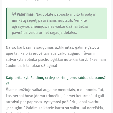
💡 Patarimas:
Naudokite paprastą muilo tirpalą ir
minkštą šepetį paviršiams nuplauti. Venkite
agresyvios chemijos, nes vaikai dažnai liečia
paviršius veidu ar net ragauja detales.
Na va, kai bazinis saugumas užtikrintas, galime galvoti
apie tai, kaip ši erdvė tarnaus vaiko augimui. Švari ir
sutvarkyta aplinka psichologiškai nuteikia kūrybiškesniam
žaidimui. Ir tai tikrai džiugina!
Kaip pritaikyti žaidimų erdvę skirtingiems raidos etapams?
🎨
Šiame amžiuje vaikai auga ne mėnesiais, o dienomis. Tai,
kas pernai buvo įdomu trimečiui, šiemet keturmečiui gali
atrodyti per paprasta. Vystymosi požiūriu, labai svarbu
„paauginti” žaidimų aikštelę kartu su vaiku. Tai nereiškia,