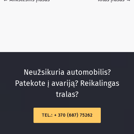
Neužsikuria automobilis?
Patekote į avariją? Reikalingas
tralas?
T
EL.
: + 370 (687) 75262