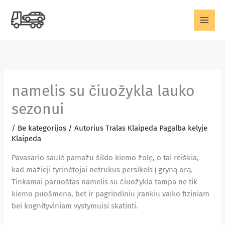
Pereiti
prie
turinio
namelis su čiuožykla lauko
sezonui
/
Be kategorijos
/ Autorius
Tralas Klaipeda Pagalba kelyje
Klaipeda
Pavasario saulė pamažu šildo kiemo žolę, o tai reiškia,
kad mažieji tyrinėtojai netrukus persikels į gryną orą.
Tinkamai paruoštas namelis su čiuožykla tampa ne tik
kiemo puošmena, bet ir pagrindiniu įrankiu vaiko fiziniam
bei kognityviniam vystymuisi skatinti.