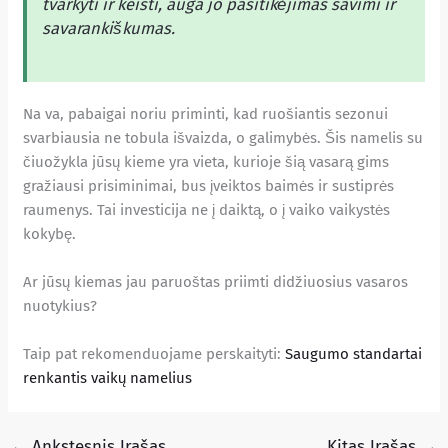
tvarkyti ir keisti, auga jo pasitikėjimas savimi ir
savarankiškumas.
Na va, pabaigai noriu priminti, kad ruošiantis sezonui
svarbiausia ne tobula išvaizda, o galimybės. Šis namelis su
čiuožykla jūsų kieme yra vieta, kurioje šią vasarą gims
gražiausi prisiminimai, bus įveiktos baimės ir sustiprės
raumenys. Tai investicija ne į daiktą, o į vaiko vaikystės
kokybę.
Ar jūsų kiemas jau paruoštas priimti didžiuosius vasaros
nuotykius?
Taip pat rekomenduojame perskaityti:
Saugumo standartai
renkantis vaikų namelius
←
Ankstesnis Įrašas
Kitas Įrašas
→