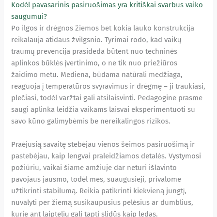
Kodėl pavasarinis pasiruošimas yra kritiškai svarbus vaiko
saugumui?
Po ilgos ir drėgnos žiemos bet kokia lauko konstrukcija
reikalauja atidaus žvilgsnio. Tyrimai rodo, kad vaikų
traumų prevencija prasideda būtent nuo techninės
aplinkos būklės įvertinimo, o ne tik nuo priežiūros
žaidimo metu. Mediena, būdama natūrali medžiaga,
reaguoja į temperatūros svyravimus ir drėgmę – ji traukiasi,
plečiasi, todėl varžtai gali atsilaisvinti. Pedagogine prasme
saugi aplinka leidžia vaikams laisvai eksperimentuoti su
savo kūno galimybėmis be nereikalingos rizikos.
Praėjusią savaitę stebėjau vienos šeimos pasiruošimą ir
pastebėjau, kaip lengvai praleidžiamos detalės. Vystymosi
požiūriu, vaikai šiame amžiuje dar neturi išlavinto
pavojaus jausmo, todėl mes, suaugusieji, privalome
užtikrinti stabilumą. Reikia patikrinti kiekvieną jungtį,
nuvalyti per žiemą susikaupusius pelėsius ar dumblius,
kurie ant laiptelių gali tapti slidūs kaip ledas.