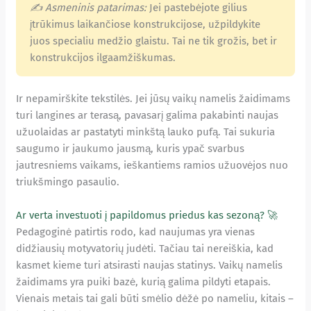
✍ Asmeninis patarimas:
Jei pastebėjote gilius
įtrūkimus laikančiose konstrukcijose, užpildykite
juos specialiu medžio glaistu. Tai ne tik grožis, bet ir
konstrukcijos ilgaamžiškumas.
Ir nepamirškite tekstilės. Jei jūsų vaikų namelis žaidimams
turi langines ar terasą, pavasarį galima pakabinti naujas
užuolaidas ar pastatyti minkštą lauko pufą. Tai sukuria
saugumo ir jaukumo jausmą, kuris ypač svarbus
jautresniems vaikams, ieškantiems ramios užuovėjos nuo
triukšmingo pasaulio.
Ar verta investuoti į papildomus priedus kas sezoną? 🚀
Pedagoginė patirtis rodo, kad naujumas yra vienas
didžiausių motyvatorių judėti. Tačiau tai nereiškia, kad
kasmet kieme turi atsirasti naujas statinys. Vaikų namelis
žaidimams yra puiki bazė, kurią galima pildyti etapais.
Vienais metais tai gali būti smėlio dėžė po nameliu, kitais –