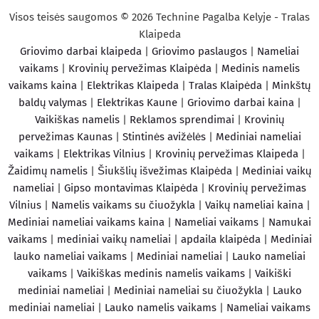
Visos teisės saugomos © 2026 Technine Pagalba Kelyje - Tralas
Klaipeda
Griovimo darbai klaipeda
|
Griovimo paslaugos
|
Nameliai
vaikams
|
Krovinių pervežimas Klaipėda
|
Medinis namelis
vaikams kaina
|
Elektrikas Klaipeda
|
Tralas Klaipėda
|
Minkštų
baldų valymas
|
Elektrikas Kaune
|
Griovimo darbai kaina
|
Vaikiškas namelis
|
Reklamos sprendimai
|
Krovinių
pervežimas Kaunas
|
Stintinės avižėlės
|
Mediniai nameliai
vaikams
|
Elektrikas Vilnius
|
Krovinių pervežimas Klaipeda
|
Žaidimų namelis
|
Šiukšlių išvežimas Klaipėda
|
Mediniai vaikų
nameliai
|
Gipso montavimas Klaipėda
|
Krovinių pervežimas
Vilnius
|
Namelis vaikams su čiuožykla
|
Vaikų nameliai kaina
|
Mediniai nameliai vaikams kaina
|
Nameliai vaikams
|
Namukai
vaikams
|
mediniai vaikų nameliai
|
apdaila klaipėda
|
Mediniai
lauko nameliai vaikams
|
Mediniai nameliai
|
Lauko nameliai
vaikams
|
Vaikiškas medinis namelis vaikams
|
Vaikiški
mediniai nameliai
|
Mediniai nameliai su čiuožykla
|
Lauko
mediniai nameliai
|
Lauko namelis vaikams
|
Nameliai vaikams