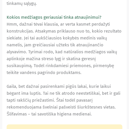
tinkamų sąlygų.
Kokios medžiagos geriausiai tinka atnaujinimui?
Hmm, dažnai tėvai klausia, ar verta kasmet perdažyti
konstrukcijas. Atsakymas priklauso nuo to, kokio rezultato
siekiate. Jei tai aukščiausios kokybės medinis vaikų
namelis, jam greičiausiai užteks tik atnaujinančio
alyvavimo. Tyrimai rodo, kad natūralios medžiagos vaikų
aplinkoje mažina streso lygį ir skatina geresnį
susikaupimą. Todėl rinkdamiesi priemones, pirmenybę
teikite vandens pagrindo produktams.
Gaila, bet dažnai pasirenkami pigūs lakai, kurie laikui
bėgant ima luptis. Tai ne tik atrodo neestetiškai, bet ir gali
tapti rakščių priežastimi. Štai todėl pavasarį
rekomenduojama švelniai pašveisti šiurkštesnes vietas.
Šlifavimas – tai savotiška higiena medienai.