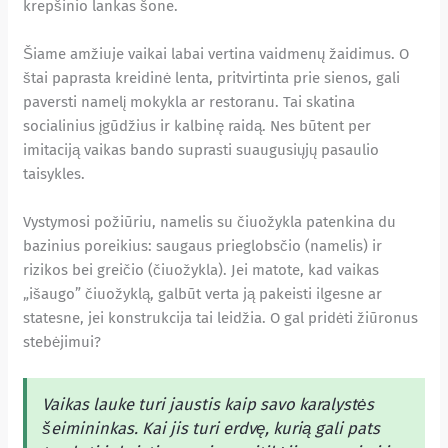
krepšinio lankas šone.
Šiame amžiuje vaikai labai vertina vaidmenų žaidimus. O
štai paprasta kreidinė lenta, pritvirtinta prie sienos, gali
paversti namelį mokykla ar restoranu. Tai skatina
socialinius įgūdžius ir kalbinę raidą. Nes būtent per
imitaciją vaikas bando suprasti suaugusiųjų pasaulio
taisykles.
Vystymosi požiūriu, namelis su čiuožykla patenkina du
bazinius poreikius: saugaus prieglobsčio (namelis) ir
rizikos bei greičio (čiuožykla). Jei matote, kad vaikas
„išaugo” čiuožyklą, galbūt verta ją pakeisti ilgesne ar
statesne, jei konstrukcija tai leidžia. O gal pridėti žiūronus
stebėjimui?
Vaikas lauke turi jaustis kaip savo karalystės
šeimininkas. Kai jis turi erdvę, kurią gali pats